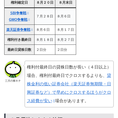
権利確定日
８月２０日
８月末日
SBI争奪戦
７月２８日
８月６日
GMO争奪戦
楽天証券争奪戦
８月６日
８月１７日
権利付き最終日
８月１８日
８月２７日
最終日貸株日数
２日分
２日分
権利付最終日の貸株日数が長い（４日以上）
場合、権利付最終日でクロスするよりも、
貸
三月の株キチ
株金利の低い証券会社（楽天証券無期限・日
興証券など）で早めにクロスするほうがクロ
ス経費が安い
場合があります。