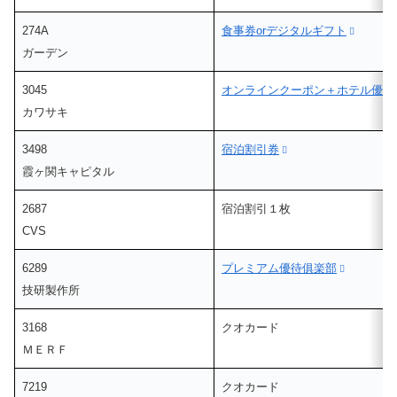
274A
食事券orデジタルギフト
ガーデン
3045
オンラインクーポン＋ホテル優待
カワサキ
3498
宿泊割引券
霞ヶ関キャピタル
2687
宿泊割引１枚
CVS
6289
プレミアム優待俱楽部
技研製作所
3168
クオカード
ＭＥＲＦ
7219
クオカード