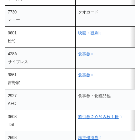
7730
クオカード
マニー
9601
映画・観劇
松竹
428A
食事券
サイプレス
9861
食事券
吉野家
2927
食事券・化粧品他
AFC
3608
割引券２０％８枚１冊
TSI
2698
株主優待券