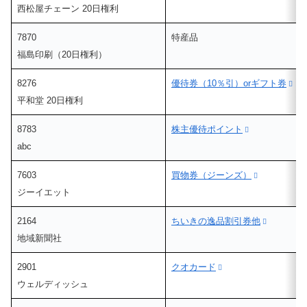
西松屋チェーン 20日権利
7870
特産品
福島印刷（20日権利）
8276
優待券（10％引）orギフト券
平和堂 20日権利
8783
株主優待ポイント
abc
7603
買物券（ジーンズ）
ジーイエット
2164
ちいきの逸品割引券他
地域新聞社
2901
クオカード
ウェルディッシュ