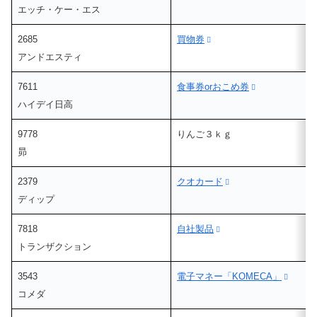
エッチ・ケー・エス
2685
買物券
アンドエスティ
7611
食事券orおこめ券
ハイデイ日高
9778
りんご３ｋｇ
昴
2379
クオカード
ディップ
7818
自社製品
トランザクション
3543
電子マネー「KOMECA」
コメダ