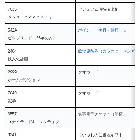
7035
プレミアム優待倶楽部
ａｎｄ ｆａｃｔｏｒｙ
542A
ポイント（美容・健康）
ビタブリッド（26年のみ）
2404
飲食優待券（カラオケ・マンガ喫
鉄人化計画
2999
クオカード
ホームポジション
7049
クオカード
識学
3557
食事電子チケット（半額）
ユナイテッド&コレクティブ
9241
まいぷれのご当地ギフト