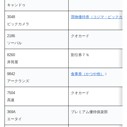
キャンドゥ
3048
買物優待券（コジマ・ビックカメ
ビックカメラ
2186
クオカード
ソーバル
8260
割引券７％
井筒屋
9842
食事券（かつや他）
アークランズ
7504
クオカード
高速
369A
プレミアム優待俱楽部
エータイ