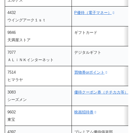
エルテス
4432
P優待（電子マネー）
ウイングアーク１ｓｔ
9846
ギフトカード
天満屋ストア
7077
デジタルギフト
ＡＬｉＮＫインターネット
7514
買物券orポイント
ヒマラヤ
3083
優待クーポン券（チチカカ等）
シーズメン
9602
映画招待券
東宝
4397
プレミアム優待俱楽部