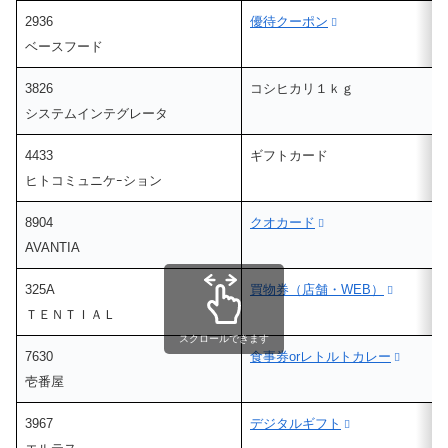
2936
優待クーポン
ベースフード
3826
コシヒカリ１ｋｇ
システムインテグレータ
4433
ギフトカード
ヒトコミュニケｰション
8904
クオカード
AVANTIA
325A
買物券（店舗・WEB）
ＴＥＮＴＩＡＬ
スクロールできます
7630
食事券orレトルトカレー
壱番屋
3967
デジタルギフト