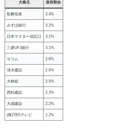
大株主
保有割合
歌舞伎座
3.4%
みずほ銀行
3.2%
日本マスター信託口
3.1%
三菱UFJ銀行
3.1%
セコム
2.6%
清水建設
2.6%
大林組
2.5%
西松建設
2.3%
大成建設
2.2%
(株)TBSテレビ
2.2%