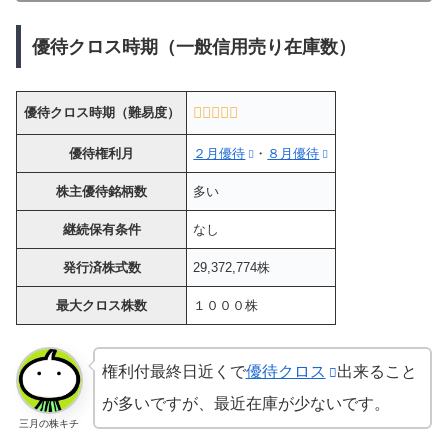
優待クロス時期（一般信用売り在庫数）
優待クロス時期（難易度）
優待権利月
２月優待
・
８月優待
株主優待銘柄数
多い
継続保有条件
なし
発行済株式数
29,372,774株
最大クロス株数
１０００株
権利付最終日近くで
優待クロス
出来ること
が多いですが、最近在庫が少ないです。
三月の株キチ