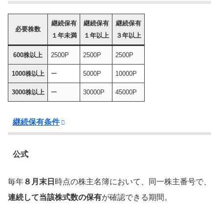
継続保有
継続保有
継続保有
必要株数
１年未満
１年以上
３年以上
600株以上
2500P
2500P
2500P
1000株以上
ー
5000P
10000P
3000株以上
ー
30000P
45000P
継続保有条件
公式
毎年
８月末日
時点の株主名簿において、同一株主番号で、
連続して当該株式数の保有
が確認できる期間。