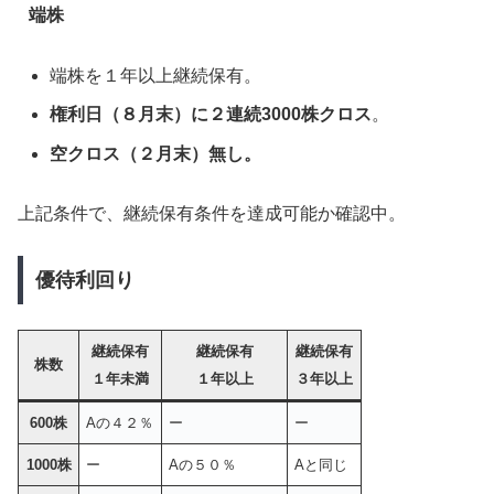
端株
端株を１年以上継続保有。
権利日（８月末）に２連続3000株クロス
。
空クロス（２月末）無し。
上記条件で、継続保有条件を達成可能か確認中。
優待利回り
継続保有
継続保有
継続保有
株数
１年未満
１年以上
３年以上
600株
Aの４２％
ー
ー
1000株
ー
Aの５０％
Aと同じ