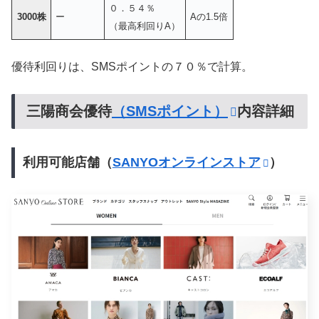
０．５４％
3000株
ー
Aの1.5倍
（最高利回りA）
優待利回りは、SMSポイントの７０％で計算。
三陽商会優待
（SMSポイント）
内容詳細
利用可能店舗（
SANYOオンラインストア
）