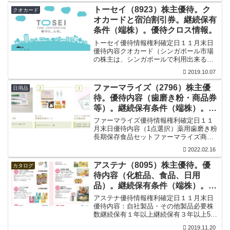
準日から６か月前の基準日において、同
トーセイ（8923）株主優待。ク
クオカード
じ株主番号で連...
オカードと宿泊割引券。継続保有
条件（端株）。優待クロス情報。
トーセイ優待情報権利確定日１１月末日
優待内容クオカード（シンガポール市場
の株主は、シンガポールで利用出来る商
品券。）必要株数継続保有１年以上継続
2019.10.07
保有２年以上継続保有５年以上200株以上
1000円分2000円分3000円分ホテル宿泊割
ファーマライズ（2796）株主優
日用品
引券必要...
待。優待内容（歯磨き粉・商品券
等）。継続保有条件（端株）。優
待クロス情報。
ファーマライズ優待情報権利確定日１１
月末日優待内容（1点選択）薬用歯磨き粉
長期保存食品セットファーマライズ商品
券優待相当額必要株数優待相当額（商品
2022.02.16
券）100株以上2500円相当（500円券5
枚）※継続保有１年以上のみ。優待価値
アステナ（8095）株主優待。優
カタログ
ファーマライズ...
待内容（化粧品、食品、日用
品）。継続保有条件（端株）。優
待クロス情報。
アステナ優待情報権利確定日１１月末日
優待内容：自社製品・その他製品必要株
数継続保有１年以上継続保有３年以上500
株以上Ａコース・自社製品：3000円相
2019.11.20