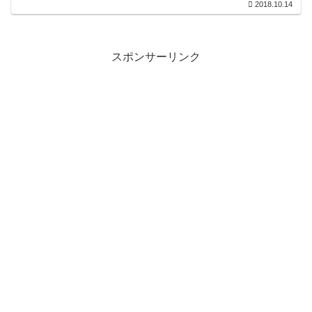
2018.10.14
（端株）端株を３年以上継続保有。権利
日（１１月末）に４連続クロス。空クロ
ス（３連続５月...
スポンサーリンク