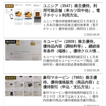
当・その他製品：1000円相当Ｂコース・
自社製品：5000円相当・その他製品：
ユニシア（3547）株主優待。利
食事券
2000円相...
用可能店舗（串カツ田中他）。電
子チケット利用方法。
ユニシア優待情報権利確定日５月末日１
１月末日優待内容株主優待食事券（電子
チケット）優待相当額（権利日１回分）
必要株数優待相当額100株以上2000円相
2022.09.29
当300株以上4000円相当600株以上6000円
相当900株以上8000円相当優待価値ユ...
キユーピー（2809）株主優待。
継続保有
優待品内容（調味料等）。継続保
有条件（端株）。優待クロス情
報。
キユーピー優待情報権利確定日１１月末
日優待内容キユーピーグループ商品（調
味料等）優待相当額必要株数継続保有半
年以上継続保有３年以上100株以上1000
2022.02.26
円相当1500円相当500株以上3000円相当
5000円相当継続保有条件（端株）端株を
象印マホービン（7965）株主優
カタログ
半年...
待。優待価格販売（商品内容）と
優待割引（申込・支払方法）。優
待クロス情報。
象印マホービン優待情報権利確定日１１
月２０日（月末ではありません。）優待
内容象印商品の優待価格販売象印商品の
優待特別割引優待相当額必要株数優待相