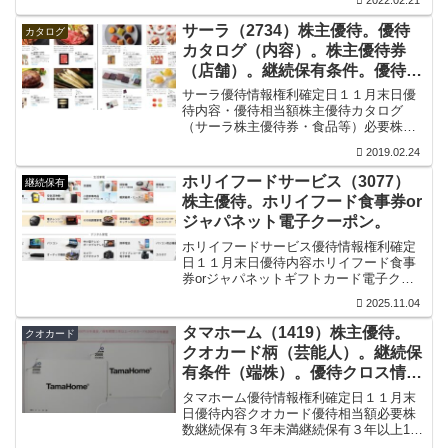
2022.02.21
当額（割引金額）100株以上1000円割引
500株以上2000円割引1000株以上4000円
サーラ（2734）株主優待。優待
カタログ
割引...
カタログ（内容）。株主優待券
（店舗）。継続保有条件。優待ク
ロス情報。
サーラ優待情報権利確定日１１月末日優
待内容・優待相当額株主優待カタログ
（サーラ株主優待券・食品等）必要株数
継続保有３年未満継続保有３年以上継続
2019.02.24
保有５年以上500株以上1000（P）円
1500（P）円2000（P）円2000株以上
ホリイフードサービス（3077）
継続保有
2000（P...
株主優待。ホリイフード食事券or
ジャパネット電子クーポン。
ホリイフードサービス優待情報権利確定
日１１月末日優待内容ホリイフード食事
券orジャパネットギフトカード電子クー
ポン優待相当額ホリイフード食事券を選
2025.11.04
択必要株数継続保有１年未満継続保有１
年以上500株以上15000円相当20000円相
タマホーム（1419）株主優待。
クオカード
当700株...
クオカード柄（芸能人）。継続保
有条件（端株）。優待クロス情
報。
タマホーム優待情報権利確定日１１月末
日優待内容クオカード優待相当額必要株
数継続保有３年未満継続保有３年以上100
株以上2000円分4000円分継続保有条件