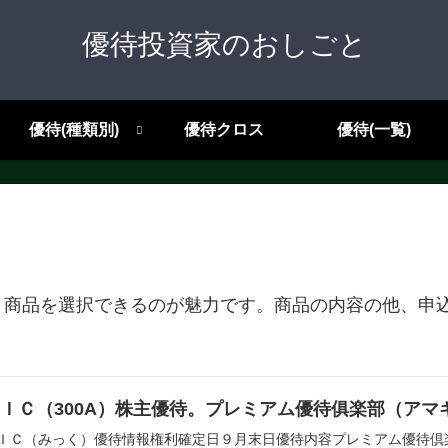
優待投資家のおしごと
優待(種類別)
優待クロス
優待(一覧)
。商品を選択できるのが魅力です。商品の内容の他、申
ＩＣ（300A）株主優待。プレミアム優待俱楽部（ア
ＩＣ（みっく）優待情報権利確定日９月末日優待内容プレミアム優待倶