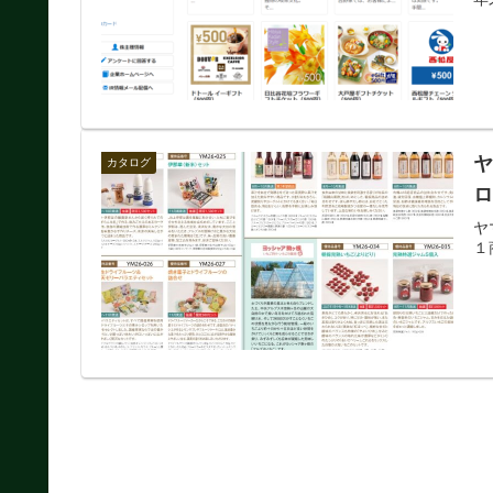
ヤ
カタログ
ヤ
１