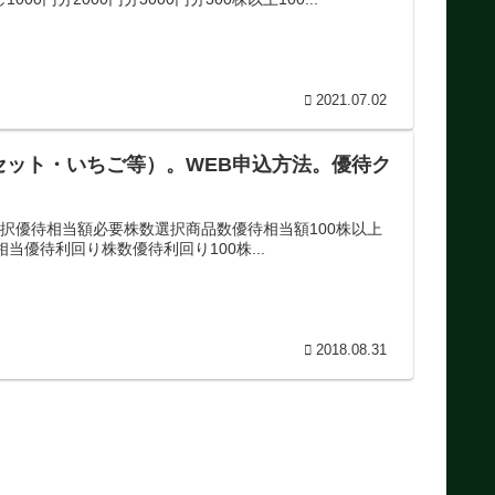
2021.07.02
セット・いちご等）。WEB申込方法。優待ク
選択優待相当額必要株数選択商品数優待相当額100株以上
円相当優待利回り株数優待利回り100株...
2018.08.31