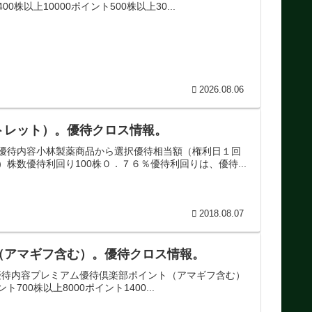
株以上10000ポイント500株以上30...
2026.08.06
トレット）。優待クロス情報。
優待内容小林製薬商品から選択優待相当額（権利日１回
）株数優待利回り100株０．７６％優待利回りは、優待...
2018.08.07
部（アマギフ含む）。優待クロス情報。
日優待内容プレミアム優待倶楽部ポイント（アマギフ含む）
700株以上8000ポイント1400...