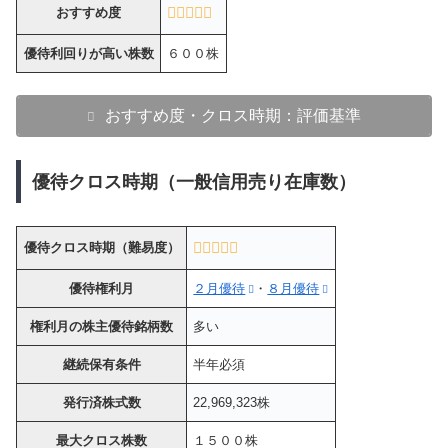
おすすめ度
優待利回りが高い株数
６００株
おすすめ度・クロス時期：評価基準
優待クロス時期（一般信用売り在庫数）
優待クロス時期（難易度）
優待権利月
２月優待
・
８月優待
権利月の株主優待銘柄数
多い
継続保有条件
半年必須
発行済株式数
22,969,323株
最大クロス株数
１５００株