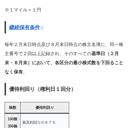
※１マイル＝１円
継続保有条件
毎年２月末日時点及び８月末日時点の株主名簿に、同一株
主番号で２回以上記録され、そのすべての
基準日（２月
末・８月末）において、各区分の最小株式数を下回ること
なく保有
。
優待利回り（権利日１回分）
株数
優待利回り
100株
最高利回りの６７％
300株