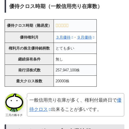
優待クロス時期（一般信用売り在庫数）
優待クロス時期（難易度）
優待権利月
３月優待
・
９月優待
権利月の株主優待銘柄数
とても多い
継続保有条件
無し
発行済株式数
257,947,100株
最大クロス株数
20000株
一般信用売り在庫が多く、権利付最終日で
優
待クロス
出来ることが多いです。
三月の株キチ