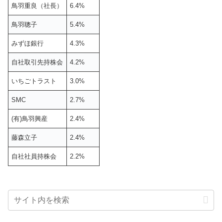
鳥羽重良（社長）
6.4%
鳥羽聰子
5.4%
みずほ銀行
4.3%
自社取引先持株会
4.2%
いちごトラスト
3.0%
SMC
2.7%
(有)鳥羽興産
2.4%
藤森立子
2.4%
自社社員持株会
2.2%