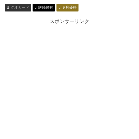
クオカード
継続保有
９月優待
スポンサーリンク