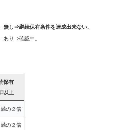
）無し⇒継続保有条件を達成出来ない
。
）あり⇒確認中。
続保有
年以上
未満の２倍
未満の２倍