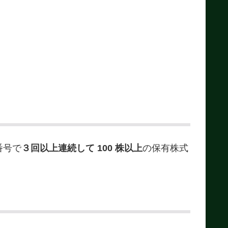
番号で
３回以上連続して 100 株以上
の保有株式