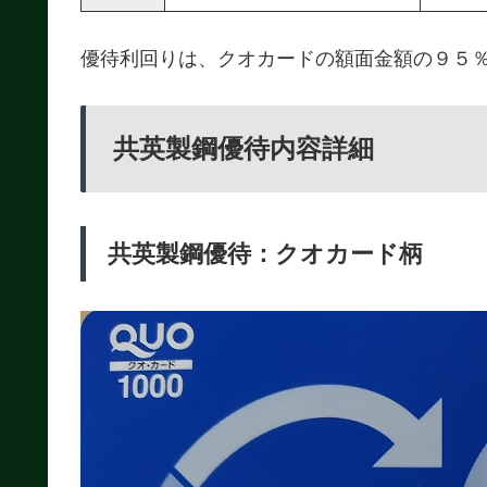
優待利回りは、クオカードの額面金額の９５
共英製鋼優待内容詳細
共英製鋼優待：クオカード柄