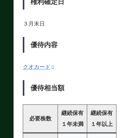
権利確定日
３月末日
優待内容
クオカード
優待相当額
継続保有
継続保有
必要株数
１年未満
１年以上