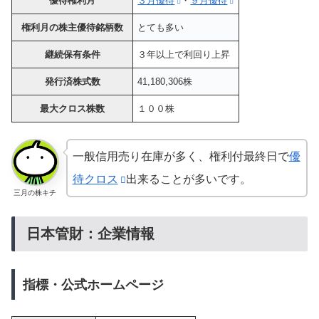
優待権利月
３月優待
・
９月優待
権利月の株主優待銘柄数
とても多い
継続保有条件
３年以上で利回り上昇
発行済株式数
41,180,306株
最大クロス株数
１００株
一般信用売り在庫が多く、権利付最終日で
優
待クロス
出来ることが多いです。
三月の株キチ
日本管財：企業情報
指標・公式ホームページ