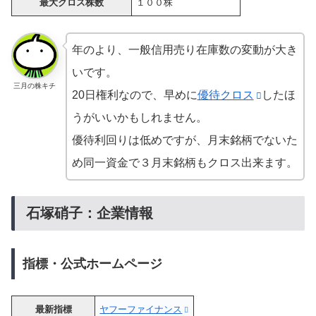
最大クロス株数
１００株
年のより、一般信用売り在庫数の変動が大き
いです。
三月の株キチ
20日権利なので、早めに
優待クロス
したほ
うがいいかもしれません。
優待利回りは低めですが、月末銘柄でないた
め同一資金で３月末銘柄もクロス出来ます。
石塚硝子：企業情報
指標・公式ホームページ
最新指標
ヤフーファイナンス