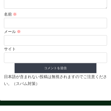
名前
※
メール
※
サイト
日本語が含まれない投稿は無視されますのでご注意くださ
い。（スパム対策）