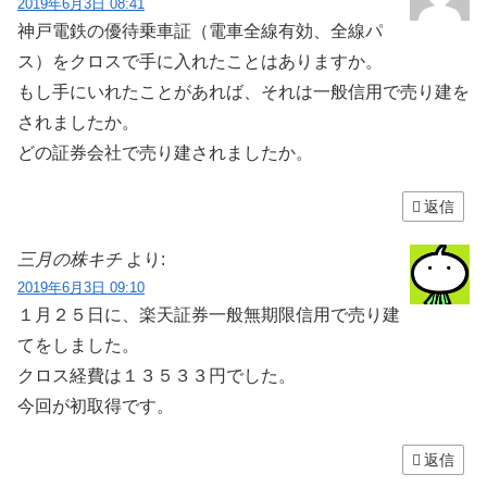
2019年6月3日 08:41
神戸電鉄の優待乗車証（電車全線有効、全線パ
ス）をクロスで手に入れたことはありますか。
もし手にいれたことがあれば、それは一般信用で売り建を
されましたか。
どの証券会社で売り建されましたか。
返信
三月の株キチ
より:
2019年6月3日 09:10
１月２５日に、楽天証券一般無期限信用で売り建
てをしました。
クロス経費は１３５３３円でした。
今回が初取得です。
返信