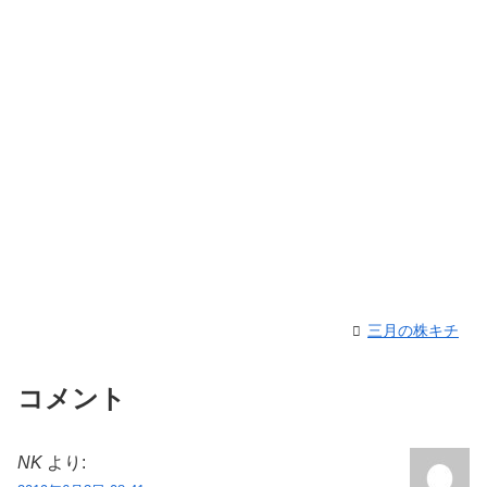
三月の株キチ
コメント
NK
より: