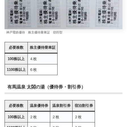
神戸電鉄優待 株主優待乗車証 切符型
必要株数
株主優待乗車証
100株以上
４枚
1100株以上
６枚
有馬温泉 太閤の湯（優待券・割引券）
必要株数
温泉優待券
温泉割引券
宿泊割引券
100株以上
２枚
２枚
２枚