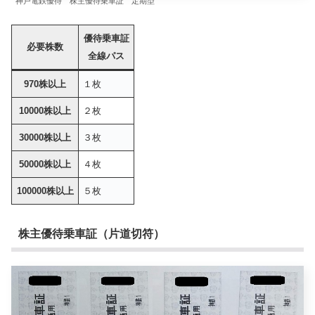
神戸電鉄優待 株主優待乗車証 定期型
優待乗車証
必要株数
全線パス
970株以上
１枚
10000株以上
２枚
30000株以上
３枚
50000株以上
４枚
100000株以上
５枚
株主優待乗車証（片道切符）