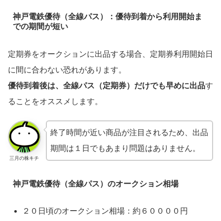
神戸電鉄優待（全線パス）：優待到着から利用開始ま
での期間が短い
定期券をオークションに出品する場合、定期券利用開始日
に間に合わない恐れがあります。
優待到着後は、全線パス（定期券）だけでも早めに出品
す
ることをオススメします。
終了時間が近い商品が注目されるため、出品
期間は１日でもあまり問題はありません。
三月の株キチ
神戸電鉄優待（全線パス）のオークション相場
２０日頃のオークション相場：約６００００円