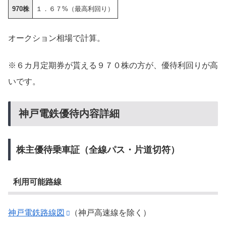
970株
１．６７%（最高利回り）
オークション相場で計算。
※６カ月定期券が貰える９７０株の方が、優待利回りが高
いです。
神戸電鉄優待内容詳細
株主優待乗車証（全線パス・片道切符）
利用可能路線
神戸電鉄路線図
（神戸高速線を除く）