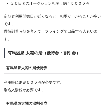
２５日頃のオークション相場：約４５０００円
定期券利用開始日が近くなると、相場が下がることが多い
です。
優待到着時期を考えて、フライングで出品する人もいま
す。
有馬温泉 太閤の湯（優待券・割引券）
有馬温泉太閤の湯優待券
利用時に別途５００円が必要です。
別途入湯税が必要です。
有馬温泉太閤の湯割引券