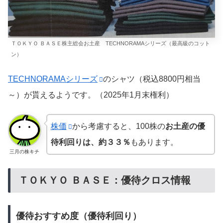
ＴＯＫＹＯ ＢＡＳＥ株主総会お土産 TECHNORAMAシリーズ（最高級のコット
ン）
TECHNORAMAシリーズ
のシャツ（税込8800円相当
～）が貰えるようです。（2025年1月末権利）
株価
から考慮すると、100株の
お土産の優
待利回りは、約３３％
もあります。
三月の株キチ
ＴＯＫＹＯ ＢＡＳＥ：優待クロス情報
優待おすすめ度（優待利回り）