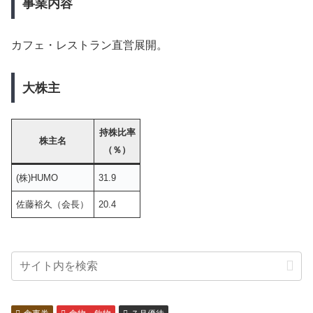
事業内容
カフェ・レストラン直営展開。
大株主
持株比率
株主名
（％）
(株)HUMO
31.9
佐藤裕久（会長）
20.4