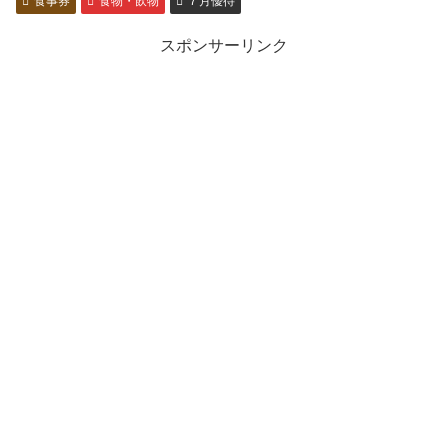
食事券
食物・飲物
７月優待
スポンサーリンク