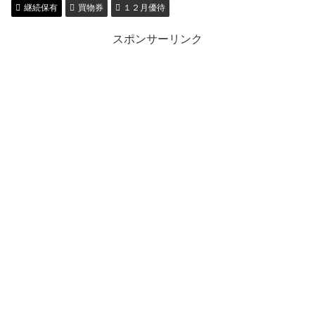
継続保有
買物券
１２月優待
スポンサーリンク