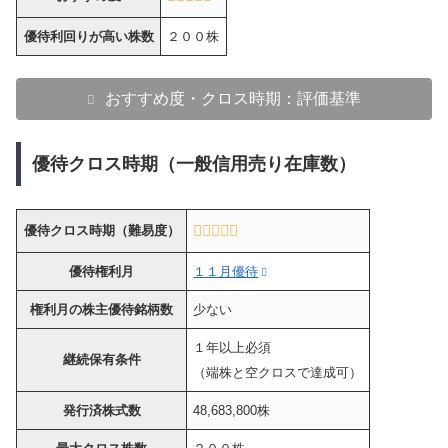
優待利回りが高い株数
２００株
おすすめ度・クロス時期：評価基準
優待クロス時期（一般信用売り在庫数）
優待クロス時期（難易度）
優待権利月
１１月優待
権利月の株主優待銘柄数
少ない
１年以上必須
継続保有条件
（端株と空クロスで達成可）
発行済株式数
48,683,800株