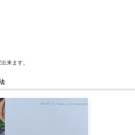
択出来ます。
法