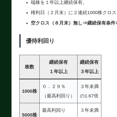
端株を１年以上継続保有。
権利日（２月末）に２連続1000株クロス
空クロス（８月末）無し⇒継続保有条件
優待利回り
継続保有
継続保有
株数
１年以上
３年以上
０．２９％
３年未満
1000株
（最高利回り）
の1.67倍
最高利回り
３年未満
5000株