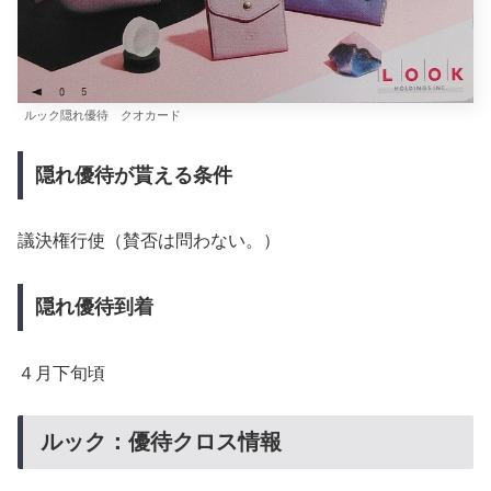
ルック隠れ優待 クオカード
隠れ優待が貰える条件
議決権行使（賛否は問わない。）
隠れ優待到着
４月下旬頃
ルック：優待クロス情報