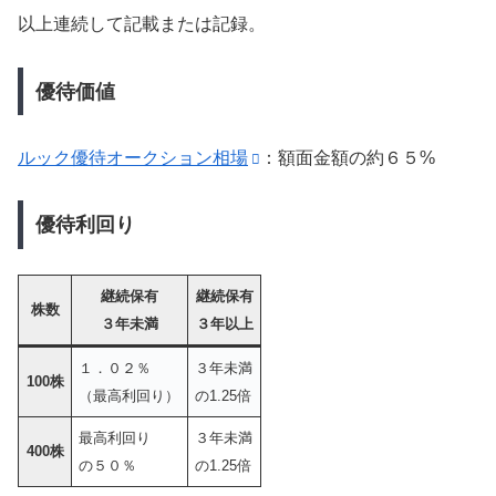
以上連続して記載または記録。
優待価値
ルック優待オークション相場
：額面金額の約６５%
優待利回り
継続保有
継続保有
株数
３年未満
３年以上
１．０２％
３年未満
100株
（最高利回り）
の1.25倍
最高利回り
３年未満
400株
の５０％
の1.25倍