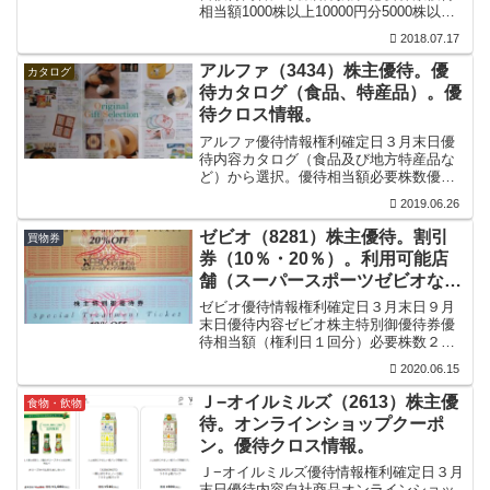
相当額1000株以上10000円分5000株以上
30000円分10000株以上60000円分カタロ
2018.07.17
グ優待（継続保有３年以上のみ）優待相
当額必要株数優待相当額1000株以...
アルファ（3434）株主優待。優
カタログ
待カタログ（食品、特産品）。優
待クロス情報。
アルファ優待情報権利確定日３月末日優
待内容カタログ（食品及び地方特産品な
ど）から選択。優待相当額必要株数優待
相当額300株以上3000円相当500株以上
2019.06.26
5000円相当1000株以上10000円相当※単
元株（100株）では、優待は貰えませ
ゼビオ（8281）株主優待。割引
買物券
ん。...
券（10％・20％）。利用可能店
舗（スーパースポーツゼビオな
ど）。優待クロス情報。
ゼビオ優待情報権利確定日３月末日９月
末日優待内容ゼビオ株主特別御優待券優
待相当額（権利日１回分）必要株数２
０％割引券１０％割引券100株以上１枚４
2020.06.15
枚1000株以上２枚８枚優待価値（ゼビオ
優待：オークション相場）２０％ＯＦＦ
Ｊ−オイルミルズ（2613）株主優
食物・飲物
１枚＋１０％ＯＦＦ...
待。オンラインショップクーポ
ン。優待クロス情報。
Ｊ−オイルミルズ優待情報権利確定日３月
末日優待内容自社商品オンラインショッ