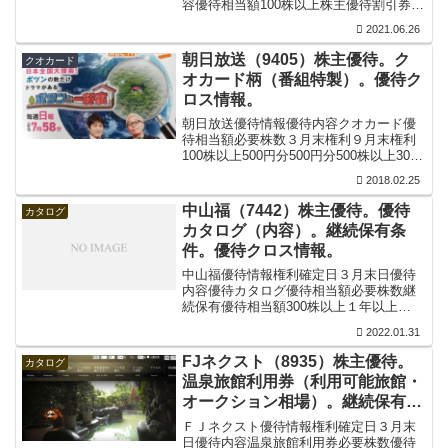
容優待相当額100株以上株主優待割引券
2000円相当1000株以上自社商品（バッ
2021.06.26
グ）10000円相当優待利回り株数優待相当
額100株０．７５％（最高利回り）1000
朝日放送（9405）株主優待。ク
クオカード
株最...
オカード柄（番組特製）。優待ク
ロス情報。
朝日放送優待情報優待内容クオカード優
待相当額必要株数３月末権利９月末権利
100株以上500円分500円分500株以上3000
円分500円分優待利回り株数３月末権利９
2018.02.25
月末権利100株最高利回りの８３％３月末
と同じ500株０．８％（最高利回り）...
中山福（7442）株主優待。優待
カタログ
カタログ（内容）。継続保有条
件。優待クロス情報。
中山福優待情報権利確定日３月末日優待
内容優待カタログ優待相当額必要株数継
続保有優待相当額300株以上１年以上
3000円相当500株以上３年以上5000円相
2022.01.31
当継続保有条件公式条件毎年３月末日、
９月末日から起算して、株主名簿に同一
FJネクスト（8935）株主優待。
カタログ
株主番号かつ対...
温泉旅館利用券（利用可能旅館・
オークション相場）。継続保有で
優待カタログ。優待クロス情報。
ＦＪネクスト優待情報権利確定日３月末
日優待内容温泉旅館利用券必要株数優待