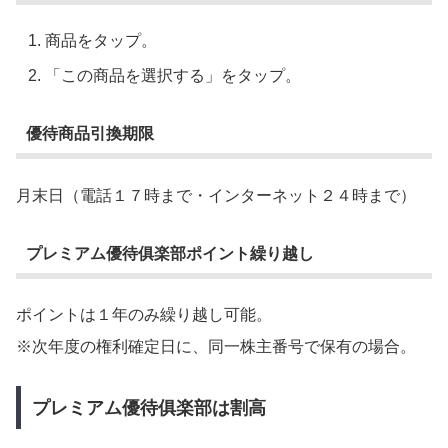
商品をタップ。
「この商品を選択する」をタップ。
優待商品引換期限
月末日（電話１７時まで・インターネット２４時まで）
プレミアム優待俱楽部ポイント繰り越し
ポイントは１年のみ繰り越し可能。
※次年度の権利確定日に、同一株主番号で保有の場合。
プレミアム優待俱楽部は割高