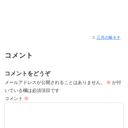
三月の株キチ
コメント
コメントをどうぞ
メールアドレスが公開されることはありません。
※
が付
いている欄は必須項目です
コメント
※