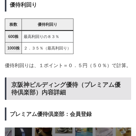
優待利回り
株数
優待利回り
600株
最高利回りの８３％
1000株
２．３５％（最高利回り）
優待利回りは、１ポイント＝０．５円（５０％）で計算。
京阪神ビルディング優待（プレミアム優
待倶楽部）内容詳細
プレミアム優待倶楽部：会員登録