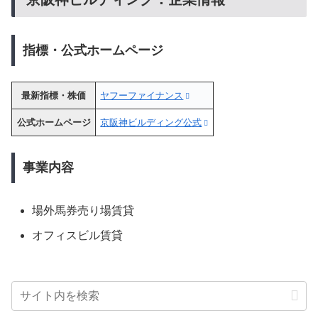
指標・公式ホームページ
最新指標・株価
ヤフーファイナンス
公式ホームページ
京阪神ビルディング公式
事業内容
場外馬券売り場賃貸
オフィスビル賃貸