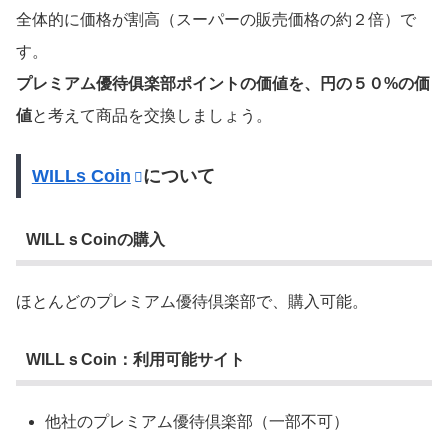
全体的に価格が割高（スーパーの販売価格の約２倍）で
す。
プレミアム優待俱楽部ポイントの価値を、円の５０%の価
値
と考えて商品を交換しましょう。
WILLs Coin
について
WILLｓCoinの購入
ほとんどのプレミアム優待倶楽部で、購入可能。
WILLｓCoin：利用可能サイト
他社のプレミアム優待倶楽部（一部不可）