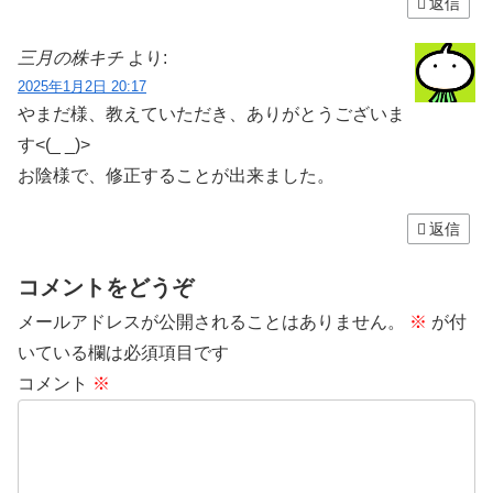
返信
三月の株キチ
より:
2025年1月2日 20:17
やまだ様、教えていただき、ありがとうございま
す<(_ _)>
お陰様で、修正することが出来ました。
返信
コメントをどうぞ
メールアドレスが公開されることはありません。
※
が付
いている欄は必須項目です
コメント
※