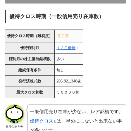
優待クロス時期（一般信用売り在庫数）
優待クロス時期（難易度）
優待権利月
１２月優待
権利月の株主優待銘柄数
多い
継続保有条件
無し
発行済株式数
205,821,340株
最大クロス株数
５００００株
一般信用売り在庫が少ない、レア銘柄です。
優待クロス
は、早めにしないと出来ない事
三月の株キチ
が多いです。