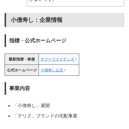
小僧寿し：企業情報
指標・公式ホームページ
最新指標・株価
ヤフーファイナンス
公式ホームページ
小僧寿し公式
事業内容
「小僧寿し」展開
「デリズ」ブランドの宅配事業