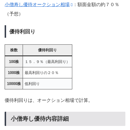
小僧寿し優待オークション相場
：額面金額の約７０％
（予想）
優待利回り
株数
優待利回り
100株
１５．９％（最高利回り）
1000株
最高利回りの２０％
10000株
低利回り
優待利回りは、オークション相場で計算。
小僧寿し優待内容詳細