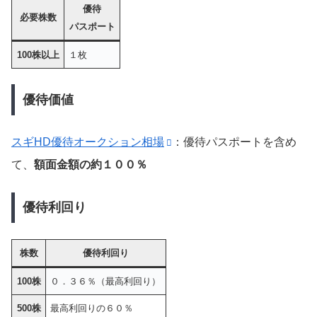
優待
必要株数
パスポート
100株以上
１枚
優待価値
スギHD優待オークション相場
：優待パスポートを含め
て、
額面金額の約１００％
優待利回り
株数
優待利回り
100株
０．３６％（最高利回り）
500株
最高利回りの６０％