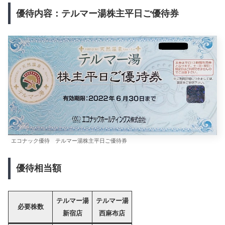
優待内容：テルマー湯株主平日ご優待券
エコナック優待 テルマー湯株主平日ご優待券
優待相当額
テルマー湯
テルマー湯
必要株数
新宿店
西麻布店