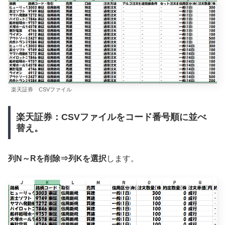
楽天証券 CSVファイル
楽天証券：CSVファイルをコード番号順に並べ
替え。
列N～Rを削除⇒列Kを選択
します。