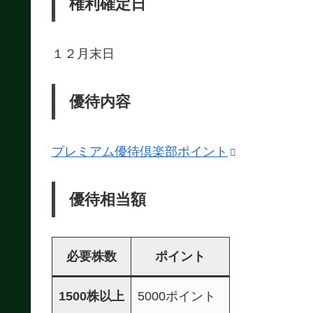
権利確定日
１２月末日
優待内容
プレミアム優待倶楽部ポイント
優待相当額
必要株数
ポイント
1500株以上
5000ポイント