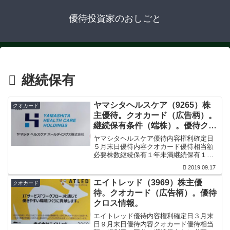
優待投資家のおしごと
継続保有
ヤマシタヘルスケア（9265）株
クオカード
主優待。クオカード（広告柄）。
継続保有条件（端株）。優待クロ
ス情報。
ヤマシタヘルスケア優待内容権利確定日
５月末日優待内容クオカード優待相当額
必要株数継続保有１年未満継続保有１年
以上継続保有３年以上100株以上500円分
2019.09.17
1000円分1500円分1000株以上1000円分
2000円分3000円分2000株以上1...
エイトレッド（3969）株主優
クオカード
待。クオカード（広告柄）。優待
クロス情報。
エイトレッド優待内容権利確定日３月末
日９月末日優待内容クオカード優待相当