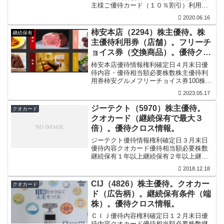
主様ご優待カード（１０％割引）利用限
度額必要株数継続保有２年未満継続保有
2020.06.16
２年以上100株以上３０万円３０万円300
株以上４０万円８０万円500株以上５０万
柿安本店（2294）株主優待。株
継続保有
円１００万円1...
主優待利用券（店舗）。フリーチ
ョイス券（交換商品）。優待クロ
ス情報。
柿安本店優待情報権利確定日４月末日優
待内容・優待相当額必要株数株主優待利
用券柿安グルメフリーチョイス券100株以
上1000円相当ー300株以上3000円相当ー
2023.05.17
500株以上5000円相当ー800株以上8000円
相当ー1000株以上ー10000...
ジーテクト（5970）株主優待。
クオカード
クオカード（継続保有で最大３
倍）。優待クロス情報。
ジーテクト優待情報権利確定日３月末日
優待内容クオカード優待相当額必要株数
継続保有１年以上継続保有２年以上継続
保有３年以上300株以上1000円分2000円
2018.12.18
分3000円分500株以上3000円分4000円分
5000円分継続保有条件権利が確定す...
CIJ（4826）株主優待。クオカー
クオカード
ド（広告柄）。継続保有条件（端
株）。優待クロス情報。
ＣＩＪ優待内容権利確定日１２月末日優
待内容クオカード優待相当額必要株数継