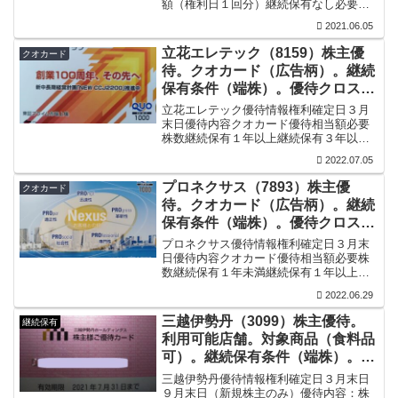
額（権利日１回分）継続保有なし必要株
数優待相当額100株以上1000円分300株以
2021.06.05
上2000円分1500株以上3000円分3000株以
上4000円分継続保有２年以上（３...
立花エレテック（8159）株主優
クオカード
待。クオカード（広告柄）。継続
保有条件（端株）。優待クロス情
報。
立花エレテック優待情報権利確定日３月
末日優待内容クオカード優待相当額必要
株数継続保有１年以上継続保有３年以上
100株以上2000円分3000円分1000株以上
2022.07.05
3000円分5000円分継続保有条件公式優待
基準日の株主名簿を含む、過去の３月
プロネクサス（7893）株主優
クオカード
3...
待。クオカード（広告柄）。継続
保有条件（端株）。優待クロス情
報。
プロネクサス優待情報権利確定日３月末
日優待内容クオカード優待相当額必要株
数継続保有１年未満継続保有１年以上継
続保有３年以上継続保有５年以上継続保
2022.06.29
有10年以上100株以上500円1000円1500円
2000円3000円1000株以上1000円...
三越伊勢丹（3099）株主優待。
継続保有
利用可能店舗。対象商品（食料品
可）。継続保有条件（端株）。優
待クロス情報。
三越伊勢丹優待情報権利確定日３月末日
９月末日（新規株主のみ）優待内容：株