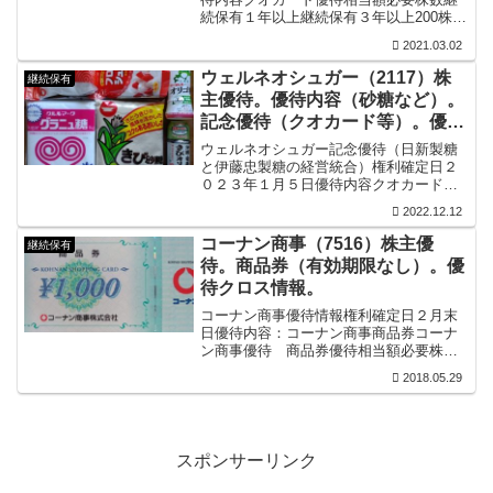
続保有１年以上継続保有３年以上200株以
上500円分500円分1000株以上1000円分
2021.03.02
1000円分2000株以上2000円分4000円分
10000株以上3000円分6...
ウェルネオシュガー（2117）株
継続保有
主優待。優待内容（砂糖など）。
記念優待（クオカード等）。優待
クロス情報。
ウェルネオシュガー記念優待（日新製糖
と伊藤忠製糖の経営統合）権利確定日２
０２３年１月５日優待内容クオカードウ
ェルネオシュガー記念優待自社商品（砂
2022.12.12
糖など）ウェルネオシュガー優待（砂糖
他）2000円相当優待相当額必要株数クオ
コーナン商事（7516）株主優
継続保有
カード自社商品100...
待。商品券（有効期限なし）。優
待クロス情報。
コーナン商事優待情報権利確定日２月末
日優待内容：コーナン商事商品券コーナ
ン商事優待 商品券優待相当額必要株数
継続保有優待相当額100株～1000株ー100
2018.05.29
株毎に1000円分（上限1000株10000円
分）300株以上３年以上1000円分追加...
スポンサーリンク